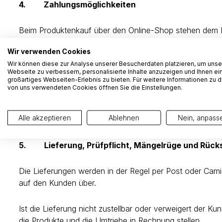
4. Zahlungsmöglichkeiten
Beim Produktenkauf über den Online-Shop stehen dem K
Wir verwenden Cookies
Beim Rechnungskauf gerät der Kunden mit Ablauf der Za
Wir können diese zur Analyse unserer Besucherdaten platzieren, um unse
pro Jahr sowie eine Mahngebühr von maximal CHF 30.
Webseite zu verbessern, personalisierte Inhalte anzuzeigen und Ihnen ei
großartiges Webseiten-Erlebnis zu bieten. Für weitere Informationen zu 
von uns verwendeten Cookies öffnen Sie die Einstellungen.
Chocolat Bernrain behält sich das Recht vor, Vorausk
Alle akzeptieren
Ablehnen
Nein, anpass
5.
Lieferung, Prüfpflicht, Mängelrüge und Rüc
Die Lieferungen werden in der Regel per Post oder Ca
auf den Kunden über.
Ist die Lieferung nicht zustellbar oder verweigert der K
die Produkte und die Umtriebe in Rechnung stellen.