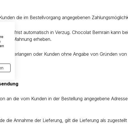
unden die im Bestellvorgang angegebenen Zahlungsmöglichke
hlungsfrist automatisch in Verzug. Chocolat Bernrain kann 
re
— pro Mahnung erheben.
n
den
asse zu verlangen oder Kunden ohne Angabe von Gründen von 
en
ksendung
mion an die vom Kunden in der Bestellung angegebene Adress
unde die Annahme der Lieferung, gilt die Lieferung als zugeste