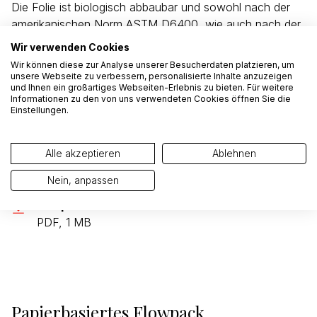
Die Folie ist biologisch abbaubar und sowohl nach der
amerikanischen Norm ASTM D6400, wie auch nach der
europäischen Norm EN13432 für kompostierbare
Wir verwenden Cookies
Verpackungen zertifiziert. Darüber hinaus ist die Folie
Wir können diese zur Analyse unserer Besucherdaten platzieren, um
auch auf die «OK zertifiziert Compost Home»-Regelung
unsere Webseite zu verbessern, personalisierte Inhalte anzuzeigen
und Ihnen ein großartiges Webseiten-Erlebnis zu bieten. Für weitere
geprüft; ihre Eignung für den Einsatz in einer
Informationen zu den von uns verwendeten Cookies öffnen Sie die
Heimkompostierung ist nachgewiesen.
Einstellungen.
NATUREFLEX™ - Transparent Heat-sealable
Alle akzeptieren
Ablehnen
Compostable Film
PDF, 300 KB
Nein, anpassen
Kompostierbare Folie
PDF, 1 MB
Papierbasiertes Flowpack