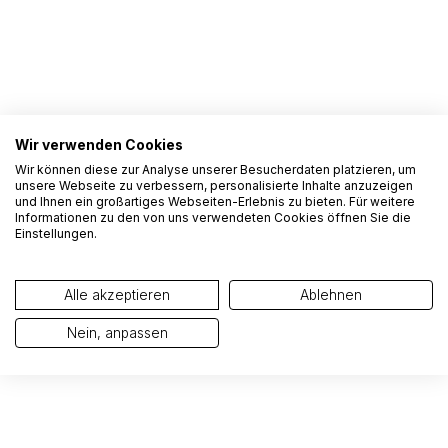
Wir verwenden Cookies
Produzione del cioccolato – le nostre
Wir können diese zur Analyse unserer Besucherdaten platzieren, um
unsere Webseite zu verbessern, personalisierte Inhalte anzuzeigen
sedi
und Ihnen ein großartiges Webseiten-Erlebnis zu bieten. Für weitere
Informationen zu den von uns verwendeten Cookies öffnen Sie die
Einstellungen.
Scoprite i nostri siti di produzione e venite a trovarci
presso uno dei nostri negozi a Kreuzlingen o in Ticino.
Alle akzeptieren
Ablehnen
SITI DI PRODUZIONE
Nein, anpassen