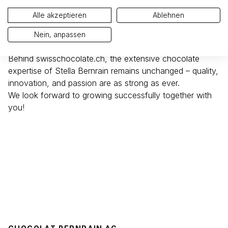
the brand name swisschocolate.ch. This way, we are
Alle akzeptieren
Ablehnen
putting a stronger focus on our international orientation
in the Private Label sector and making our brand even
Nein, anpassen
more memorable.
Behind swisschocolate.ch, the extensive chocolate
expertise of Stella Bernrain remains unchanged – quality,
innovation, and passion are as strong as ever.
We look forward to growing successfully together with
you!