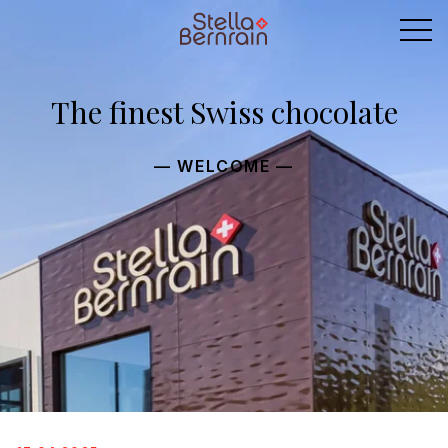
The finest Swiss chocolate
— WELCOME —